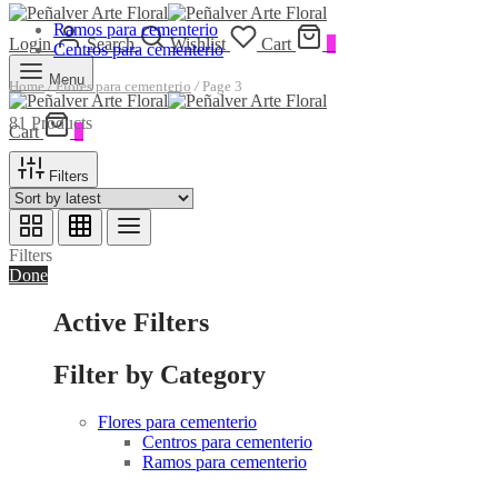
Ramos para cementerio
Login
Search
Wishlist
Cart
0
Centros para cementerio
Menu
Home
/
Flores para cementerio
/
Page 3
81 Products
Cart
0
Filters
Filters
Done
Active Filters
Filter by Category
Flores para cementerio
Centros para cementerio
Ramos para cementerio