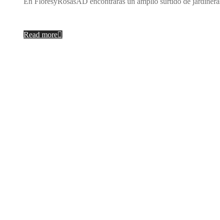
En FloresyRosasAD encontrarás un amplio surtido de jardineras 
Read more