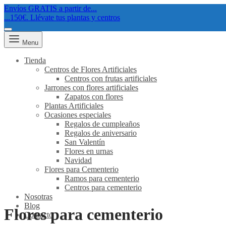
Envíos GRATIS a partir de...
...150€. Llévate tus plantas y centros
Menu
Tienda
Centros de Flores Artificiales
Centros con frutas artificiales
Jarrones con flores artificiales
Zapatos con flores
Plantas Artificiales
Ocasiones especiales
Regalos de cumpleaños
Regalos de aniversario
San Valentín
Flores en urnas
Navidad
Flores para Cementerio
Ramos para cementerio
Centros para cementerio
Nosotras
Blog
Flores para cementerio
Contacto