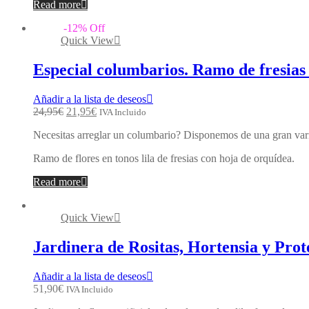
Read more
-
12
%
Off
Quick View
Especial columbarios. Ramo de fresias
Añadir a la lista de deseos
24,95
€
21,95
€
IVA Incluido
Necesitas arreglar un columbario? Disponemos de una gran varieda
Ramo de flores en tonos lila de fresias con hoja de orquídea.
Read more
Quick View
Jardinera de Rositas, Hortensia y Pr
Añadir a la lista de deseos
51,90
€
IVA Incluido