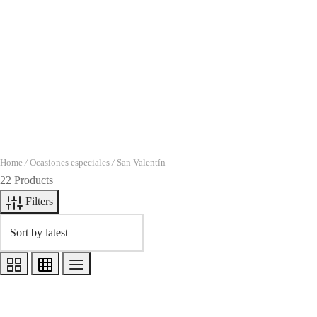
Home
/
Ocasiones especiales
/
San Valentín
22 Products
Filters