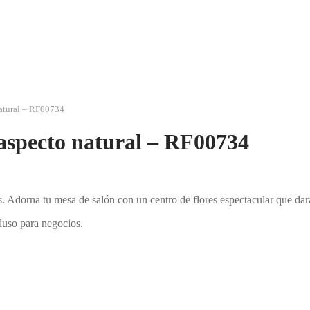
 natural – RF00734
n aspecto natural – RF00734
des. Adorna tu mesa de salón con un centro de flores espectacular que dar
ncluso para negocios.