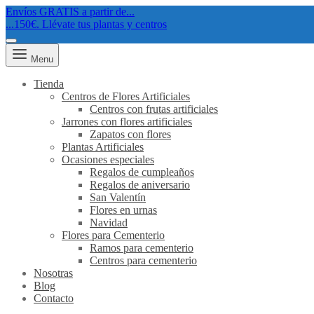
Envíos GRATIS a partir de...
...150€. Llévate tus plantas y centros
Menu
Tienda
Centros de Flores Artificiales
Centros con frutas artificiales
Jarrones con flores artificiales
Zapatos con flores
Plantas Artificiales
Ocasiones especiales
Regalos de cumpleaños
Regalos de aniversario
San Valentín
Flores en urnas
Navidad
Flores para Cementerio
Ramos para cementerio
Centros para cementerio
Nosotras
Blog
Contacto