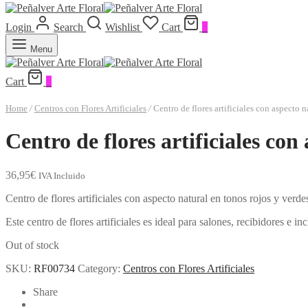
Login
Search
Wishlist
Cart
0
Menu
Cart
0
Home
/
Centros con Flores Artificiales
/
Centro de flores artificiales con aspecto
Centro de flores artificiales co
36,95
€
IVA Incluido
Centro de flores artificiales con aspecto natural en tonos rojos y ver
Este centro de flores artificiales es ideal para salones, recibidores e i
Out of stock
SKU:
RF00734
Category:
Centros con Flores Artificiales
Share