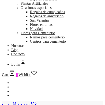
Plantas Artificiales
Ocasiones especiales
Regalos de cumpleaños
Regalos de aniversario
San Valentín
Flores en urnas
Navidad
Flores para Cementerio
Ramos para cementerio
Centros para cementerio
Nosotras
Blog
Contacto
Login
Cart
0
Wishlist