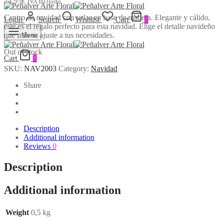
24,95
€
IVA Incluido
Centro de navidad con velas en base de madera. Elegante y cálido,
Login
Search
Wishlist
Cart
0
este es el regalo perfecto para esta navidad. Elige el detalle navideño
que más se ajuste a tus necesidades.
Menu
Out of stock
Cart
0
SKU:
NAV2003
Category:
Navidad
Share
Description
Additional information
Reviews
0
Description
Additional information
Weight
0,5 kg