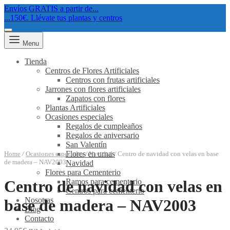
Envíos GRATIS a partir de...
...150€. Llévate tus plantas y centros
Menu
Tienda
Centros de Flores Artificiales
Centros con frutas artificiales
Jarrones con flores artificiales
Zapatos con flores
Plantas Artificiales
Ocasiones especiales
Regalos de cumpleaños
Regalos de aniversario
San Valentín
Flores en urnas
Home
/
Ocasiones especiales
/
Navidad
/
Centro de navidad con velas en base
de madera – NAV2003
Navidad
Flores para Cementerio
Ramos para cementerio
Centro de navidad con velas en
Centros para cementerio
Nosotras
base de madera – NAV2003
Blog
Contacto