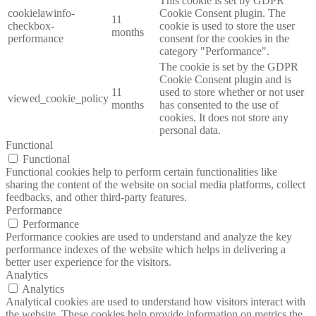
This cookie is set by GDPR
cookielawinfo-
Cookie Consent plugin. The
11
checkbox-
cookie is used to store the user
months
performance
consent for the cookies in the
category "Performance".
The cookie is set by the GDPR
Cookie Consent plugin and is
11
used to store whether or not user
viewed_cookie_policy
months
has consented to the use of
cookies. It does not store any
personal data.
Functional
Functional
Functional cookies help to perform certain functionalities like
sharing the content of the website on social media platforms, collect
feedbacks, and other third-party features.
Performance
Performance
Performance cookies are used to understand and analyze the key
performance indexes of the website which helps in delivering a
better user experience for the visitors.
Analytics
Analytics
Analytical cookies are used to understand how visitors interact with
the website. These cookies help provide information on metrics the