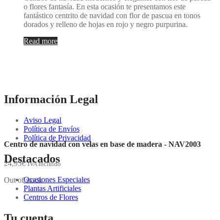
o flores fantasía. En esta ocasión te presentamos este
fantástico centrito de navidad con flor de pascua en tonos
dorados y relleno de hojas en rojo y negro purpurina.
Read more
Información Legal
Aviso Legal
Política de Envíos
Política de Privacidad
Centro de navidad con velas en base de madera - NAV2003
Destacados
24,95
€
IVA Incluido
Ocasiones Especiales
Out of stock
Plantas Artificiales
Centros de Flores
Tu cuenta