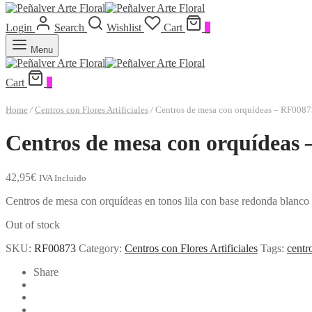
Login
Search
Wishlist
Cart
0
Menu
Cart
0
Home
/
Centros con Flores Artificiales
/
Centros de mesa con orquídeas – RF0087
Centros de mesa con orquídeas
42,95
€
IVA Incluido
Centros de mesa con orquídeas en tonos lila con base redonda blanco br
Out of stock
SKU:
RF00873
Category:
Centros con Flores Artificiales
Tags:
centro
Share