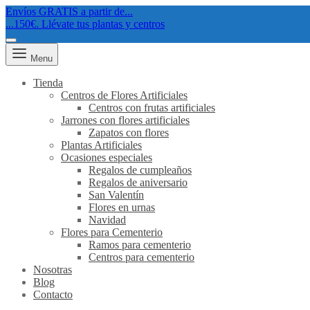
Envíos GRATIS a partir de...
...150€. Llévate tus plantas y centros
Menu
Tienda
Centros de Flores Artificiales
Centros con frutas artificiales
Jarrones con flores artificiales
Zapatos con flores
Plantas Artificiales
Ocasiones especiales
Regalos de cumpleaños
Regalos de aniversario
San Valentín
Flores en urnas
Navidad
Flores para Cementerio
Ramos para cementerio
Centros para cementerio
Nosotras
Blog
Contacto