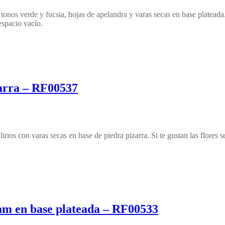
tonos verde y fucsia, hojas de apelandra y varas secas en base plateada
espacio vacío.
zarra – RF00537
ios con varas secas en base de piedra pizarra. Si te gustan las flores seca
oam en base plateada – RF00533