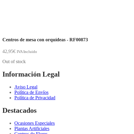
Centros de mesa con orquídeas - RF00873
42,95
€
IVA Incluido
Out of stock
Información Legal
Aviso Legal
Política de Envíos
Política de Privacidad
Destacados
Ocasiones Especiales
Plantas Artificiales
Centros de Flores