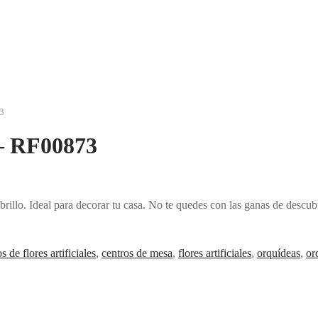
3
 – RF00873
illo. Ideal para decorar tu casa. No te quedes con las ganas de descubr
s de flores artificiales
,
centros de mesa
,
flores artificiales
,
orquídeas
,
or