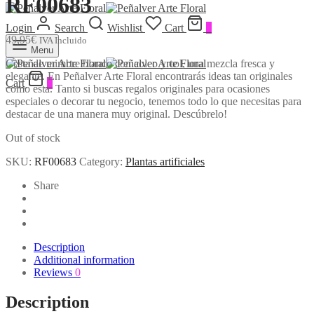
RF00683
Login
Search
Wishlist
Cart
0
49,95
€
IVA Incluido
Menu
Cesta de mimbre blanco con coleo y col, una mezcla fresca y
elegante. En Peñalver Arte Floral encontrarás ideas tan originales
Cart
0
como esta. Tanto si buscas regalos originales para ocasiones
especiales o decorar tu negocio, tenemos todo lo que necesitas para
destacar de una manera muy original. Descúbrelo!
Out of stock
SKU:
RF00683
Category:
Plantas artificiales
Share
Description
Additional information
Reviews
0
Description