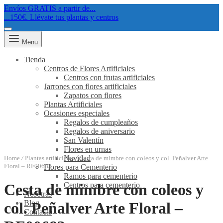
Envíos GRATIS a partir de...
...150€. Llévate tus plantas y centros
Menu
Tienda
Centros de Flores Artificiales
Centros con frutas artificiales
Jarrones con flores artificiales
Zapatos con flores
Plantas Artificiales
Ocasiones especiales
Regalos de cumpleaños
Regalos de aniversario
San Valentín
Flores en urnas
Navidad
Home
/
Plantas artificiales
/
Cesta de mimbre con coleos y col. Peñalver Arte
Floral – RF00683
Flores para Cementerio
Ramos para cementerio
Centros para cementerio
Cesta de mimbre con coleos y
Nosotras
Blog
col. Peñalver Arte Floral –
Contacto