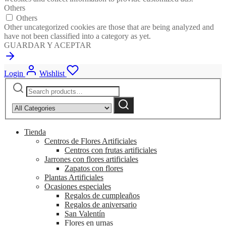
Others
Others
Other uncategorized cookies are those that are being analyzed and
have not been classified into a category as yet.
GUARDAR Y ACEPTAR
Login
Wishlist
Search
Narrow
for:
by
Search
category:
Tienda
Centros de Flores Artificiales
Centros con frutas artificiales
Jarrones con flores artificiales
Zapatos con flores
Plantas Artificiales
Ocasiones especiales
Regalos de cumpleaños
Regalos de aniversario
San Valentín
Flores en urnas