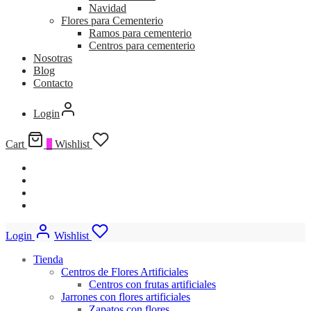
Navidad
Flores para Cementerio
Ramos para cementerio
Centros para cementerio
Nosotras
Blog
Contacto
Login
Cart
0
Wishlist
Login
Wishlist
Tienda
Centros de Flores Artificiales
Centros con frutas artificiales
Jarrones con flores artificiales
Zapatos con flores