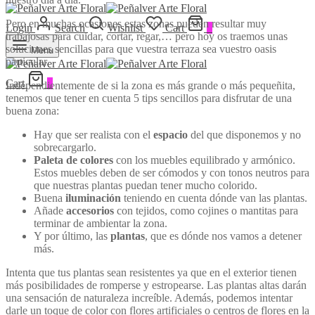
Pero en muchas ocasiones estas zonas pueden resultar muy
Login
Search
Wishlist
Cart
0
trabajosas para cuidar, cortar, regar,… pero hoy os traemos unas
soluciones sencillas para que vuestra terraza sea vuestro oasis
Menu
particular.
Cart
0
Independientemente de si la zona es más grande o más pequeñita,
tenemos que tener en cuenta 5 tips sencillos para disfrutar de una
buena zona:
Hay que ser realista con el
espacio
del que disponemos y no
sobrecargarlo.
Paleta de colores
con los muebles equilibrado y armónico.
Estos muebles deben de ser cómodos y con tonos neutros para
que nuestras plantas puedan tener mucho colorido.
Buena
iluminación
teniendo en cuenta dónde van las plantas.
Añade
accesorios
con tejidos, como cojines o mantitas para
terminar de ambientar la zona.
Y por último, las
plantas
, que es dónde nos vamos a detener
más.
Intenta que tus plantas sean resistentes ya que en el exterior tienen
más posibilidades de romperse y estropearse. Las plantas altas darán
una sensación de naturaleza increíble. Además, podemos intentar
darle un toque de color con flores artificiales o centros de flores en la