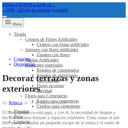
Envíos GRATIS a partir de...
...150€. Llévate tus plantas y centros
Menu
Tienda
Centros de Flores Artificiales
Centros con frutas artificiales
Jarrones con flores artificiales
Zapatos con flores
Consejos
Plantas Artificiales
Decoración
Ocasiones especiales
Regalos de cumpleaños
Regalos de aniversario
Decorar terrazas y zonas
San Valentín
Flores en urnas
exteriores
Navidad
Flores para Cementerio
Ramos para cementerio
By
Rebeca
on
31 de mayo de 2018
Centros para cementerio
Nosotras
El buen tiempo ya está aquí, y con él, la necesidad de limpiar y
Blog
decorar nuestras terrazas y espacios exteriores. Estas zonas al aire
Contacto
libre pueden resultar un pequeño escape de la rutina y el estrés de
nuestro día a día.