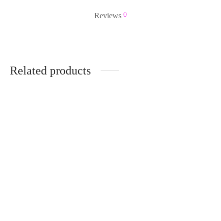
0
Reviews
Related products
Decoración navideña.
Flores de pascua con
Jarrones con encanto –
mucha fantasía – NAV1704
NAV2002
14,95
€
IVA Incluido
29,95
€
IVA Incluido