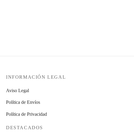
Centro de Navidad con
rosas rojas – NAV2201
Centro de Navidad con
rosas y mónstera dorada –
35,00
€
IVA Incluido
NAV2202
36,00
€
IVA Incluido
INFORMACIÓN LEGAL
Aviso Legal
Política de Envíos
Política de Privacidad
DESTACADOS