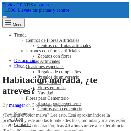
Envíos GRATIS a partir de...
...150€. Llévate tus plantas y centros
Menu
Tienda
Centros de Flores Artificiales
Centros con frutas artificiales
Jarrones con flores artificiales
Zapatos con flores
Decoración
Plantas Artificiales
Flores
Ocasiones especiales
Regalos de cumpleaños
Regalos de aniversario
Habitación morada, ¿te
San Valentín
Flores en urnas
atreves?
Navidad
Flores para Cementerio
Ramos para cementerio
By
manager
on
5 de marzo de 2020
Centros para cementerio
Nosotras
¿Te gusta el color malva? Lee esto. Está aproximándose
la
Blog
primavera
y este año las tonalidades lilas, moradas y malvas están
Contacto
en el boom de la decoración,
tras 40 años vuelve a ser tendencia
.
(En los 80 estaban muy de moda este color)