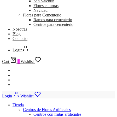
San Valentín
Flores en urnas
Navidad
Flores para Cementerio
Ramos para cementerio
Centros para cementerio
Nosotras
Blog
Contacto
Login
Cart
0
Wishlist
Login
Wishlist
Tienda
Centros de Flores Artificiales
Centros con frutas artificiales