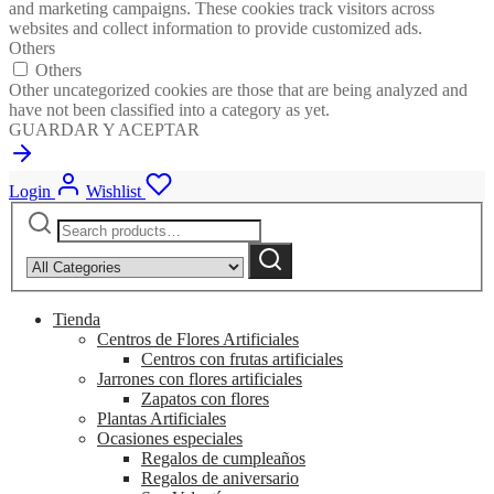
and marketing campaigns. These cookies track visitors across
websites and collect information to provide customized ads.
Others
Others
Other uncategorized cookies are those that are being analyzed and
have not been classified into a category as yet.
GUARDAR Y ACEPTAR
Login
Wishlist
Search
Narrow
for:
by
Search
category:
Tienda
Centros de Flores Artificiales
Centros con frutas artificiales
Jarrones con flores artificiales
Zapatos con flores
Plantas Artificiales
Ocasiones especiales
Regalos de cumpleaños
Regalos de aniversario