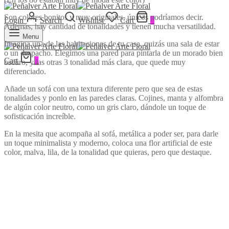
Son colores bonitos y muy originales, únicos podríamos decir.
Login
Search
Wishlist
Cart
0
Además, hay cantidad de tonalidades y tienen mucha versatilidad.
Menu
Imagina una de las habitaciones de tu casa, quizás una sala de estar
o un despacho. Elegimos una pared para pintarla de un morado bien
Cart
0
oscuro, y las otras 3 tonalidad más clara, que quede muy
diferenciado.
Añade un sofá con una textura diferente pero que sea de estas
tonalidades y ponlo en las paredes claras. Cojines, manta y alfombra
de algún color neutro, como un gris claro, dándole un toque de
sofisticación increíble.
En la mesita que acompaña al sofá, metálica a poder ser, para darle
un toque minimalista y moderno, coloca una flor artificial de este
color, malva, lila, de la tonalidad que quieras, pero que destaque.