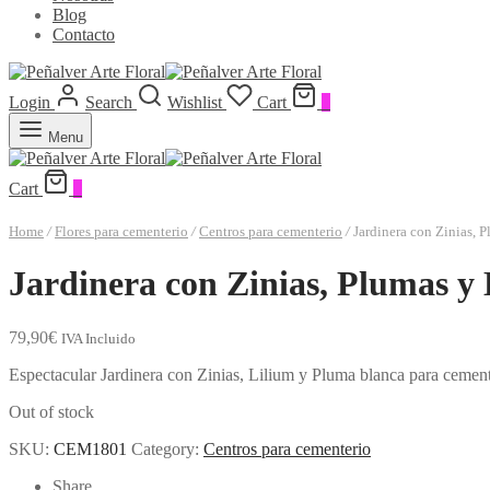
Blog
Contacto
Login
Search
Wishlist
Cart
0
Menu
Cart
0
Home
/
Flores para cementerio
/
Centros para cementerio
/
Jardinera con Zinias,
Jardinera con Zinias, Plumas 
79,90
€
IVA Incluido
Espectacular Jardinera con Zinias, Lilium y Pluma blanca para cement
Out of stock
SKU:
CEM1801
Category:
Centros para cementerio
Share