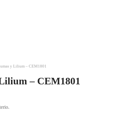
 Plumas y Lilium – CEM1801
y Lilium – CEM1801
erio.