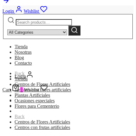
Login
Wishlist
Search
Narrow
for:
by
Search
category:
Tienda
Nosotras
Blog
Contacto
Back
Login
Tienda
Centros de Flores Artificiales
Cart
Jarrones con flores artificiales
0
Wishlist
Plantas Artificiales
Ocasiones especiales
Flores para Cementerio
Back
Centros de Flores Artificiales
Centros con frutas artificiales