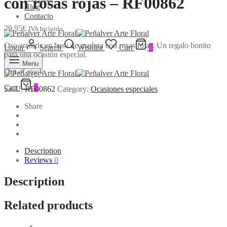
con rosas rojas – RF00862
Blog
Contacto
29,95
€
IVA Incluido
Oso arcoiris en base de madera con rosas rojas. Un regalo bonito
Login
Search
Wishlist
Cart
0
para una ocasión especial.
Menu
Out of stock
Cart
0
SKU:
RF00862
Category:
Ocasiones especiales
Share
Description
Reviews
0
Description
Related products