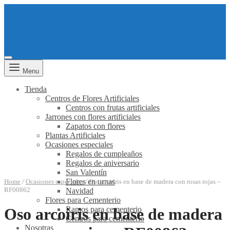
Menu
Tienda
Centros de Flores Artificiales
Centros con frutas artificiales
Jarrones con flores artificiales
Zapatos con flores
Plantas Artificiales
Ocasiones especiales
Regalos de cumpleaños
Regalos de aniversario
San Valentín
Flores en urnas
Home
/
Ocasiones especiales
/
Oso arcoiris en base de madera con rosas rojas –
RF00862
Navidad
Flores para Cementerio
Ramos para cementerio
Oso arcoiris en base de madera
Centros para cementerio
Nosotras