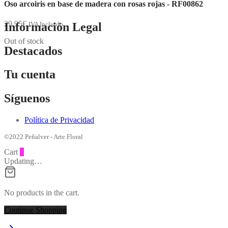
Oso arcoiris en base de madera con rosas rojas - RF00862
29,95
€
Información Legal
IVA Incluido
Out of stock
Destacados
Tu cuenta
Síguenos
Política de Privacidad
©2022 Peñalver - Arte Floral
Cart
0
Updating…
No products in the cart.
Continue Shopping