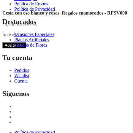
Política de Envíos
Política de Privacidad
Cesta con oso blanco y rosas. Regalos enamorados - RFSV008
Destacados
29,95
€
IVA Incluido
Ocasiones Especiales
In stock
Plantas Artificiales
Centros de Flores
Add to cart
Tu cuenta
Pedidos
Wishlist
Cuenta
Síguenos
Política de Privacidad