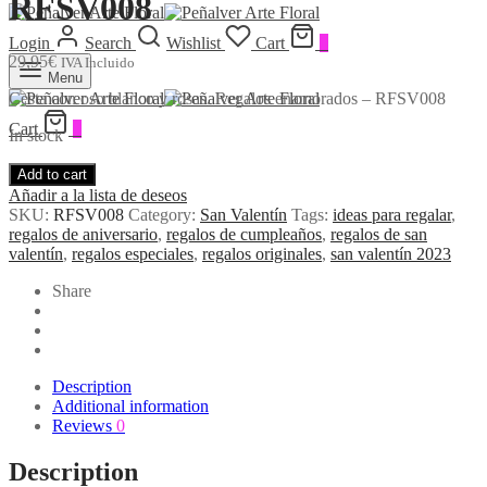
RFSV008
Login
Search
Wishlist
Cart
0
29,95
€
IVA Incluido
Menu
Cesta con oso blanco y rosas. Regalos enamorados – RFSV008
Cart
0
In stock
Add to cart
Añadir a la lista de deseos
SKU:
RFSV008
Category:
San Valentín
Tags:
ideas para regalar
,
regalos de aniversario
,
regalos de cumpleaños
,
regalos de san
valentín
,
regalos especiales
,
regalos originales
,
san valentín 2023
Share
Description
Additional information
Reviews
0
Description