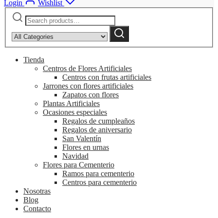
Login
Wishlist
Search
Narrow
for:
by
Search
category:
Tienda
Centros de Flores Artificiales
Centros con frutas artificiales
Jarrones con flores artificiales
Zapatos con flores
Plantas Artificiales
Ocasiones especiales
Regalos de cumpleaños
Regalos de aniversario
San Valentín
Flores en urnas
Navidad
Flores para Cementerio
Ramos para cementerio
Centros para cementerio
Nosotras
Blog
Contacto