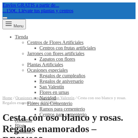
Envíos GRATIS a partir de...
...150€. Llévate tus plantas y centros
Menu
Tienda
Centros de Flores Artificiales
Centros con frutas artificiales
Jarrones con flores artificiales
Zapatos con flores
Plantas Artificiales
Ocasiones especiales
Regalos de cumpleaños
Regalos de aniversario
San Valentín
Flores en urnas
Navidad
Home
/
Ocasiones especiales
/
San Valentín
/
Cesta con oso blanco y rosas.
Regalos enamorados – RFSV008
Flores para Cementerio
Ramos para cementerio
Centros para cementerio
Cesta con oso blanco y rosas.
Nosotras
Blog
Regalos enamorados –
Contacto