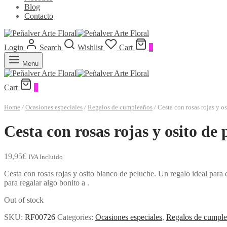
Blog
Contacto
Login
Search
Wishlist
Cart
0
Menu
Cart
0
Home
/
Ocasiones especiales
/
Regalos de cumpleaños
/
Cesta con rosas rojas y 
Cesta con rosas rojas y osito d
19,95
€
IVA Incluido
Cesta con rosas rojas y osito blanco de peluche. Un regalo ideal par
para regalar algo bonito a .
Out of stock
SKU:
RF00726
Categories:
Ocasiones especiales
,
Regalos de cumpl