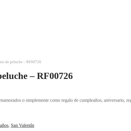
osito de peluche – RF00726
e peluche – RF00726
a enamorados o simplemente como regalo de cumpleaños, aniversario, reg
eaños
,
San Valentín