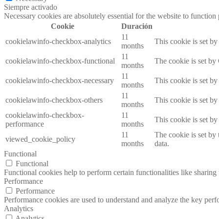
Siempre activado
Necessary cookies are absolutely essential for the website to function
Cookie
Duración
11
cookielawinfo-checkbox-analytics
This cookie is set b
months
11
cookielawinfo-checkbox-functional
The cookie is set by
months
11
cookielawinfo-checkbox-necessary
This cookie is set b
months
11
cookielawinfo-checkbox-others
This cookie is set b
months
cookielawinfo-checkbox-
11
This cookie is set b
performance
months
11
The cookie is set by
viewed_cookie_policy
months
data.
Functional
Functional
Functional cookies help to perform certain functionalities like sharing 
Performance
Performance
Performance cookies are used to understand and analyze the key perfor
Analytics
Analytics