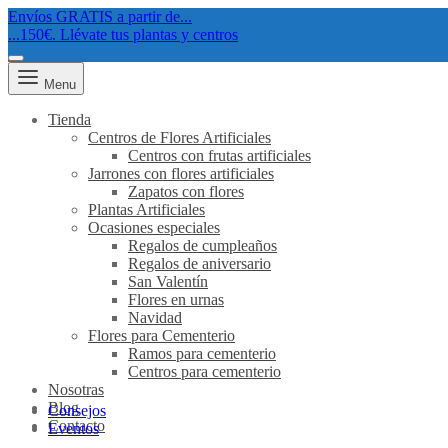
Envíos GRATIS a partir de...
...150€. Llévate tus plantas y centros
Menu
Tienda
Centros de Flores Artificiales
Centros con frutas artificiales
Jarrones con flores artificiales
Zapatos con flores
Plantas Artificiales
Ocasiones especiales
Regalos de cumpleaños
Regalos de aniversario
San Valentín
Flores en urnas
Navidad
Flores para Cementerio
Ramos para cementerio
Centros para cementerio
Nosotras
Blog
Consejos
Contacto
Eventos