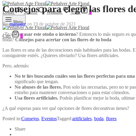
Consejos para elegir las flores d
Login
Search
Wishlist
Cart
0
Menu
By
manager
on
19 de octubre de 2021
¿Te vas a
casar este otoño o invierno
? Entonces lo más seguro es que
Cart
0
boda?
Consejos para acertar con las flores de tu boda
Las flores es una de las decoraciones más habituales para las bodas. 
consiguiente estrés. ¿Quieres obviarlo? Usa flores artificiales.
Pero, además:
No te líes buscando cuáles son las flores perfectas para un
significado que tengan.
No abuses de las flores.
Pon solo las necesarias, pero no te pa
estorbo para mantener conversaciones o para estar cómodos.
Usa flores artificiales.
Podrás planificar mejor la boda, ultimar 
¿A qué esperas para ver qué opciones de flores decorativas tienes?
Posted in:
Consejos
,
Eventos
Tagged:
artificiales
,
boda
,
flores
Share