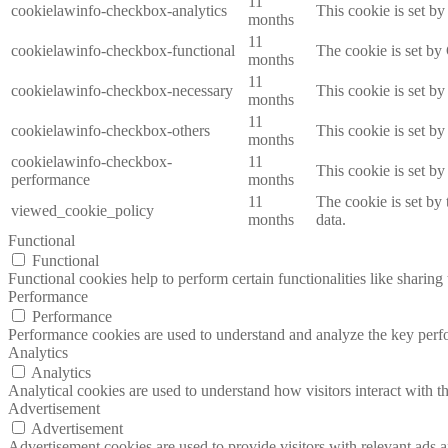
11
cookielawinfo-checkbox-analytics
This cookie is set b
months
11
cookielawinfo-checkbox-functional
The cookie is set by
months
11
cookielawinfo-checkbox-necessary
This cookie is set b
months
11
cookielawinfo-checkbox-others
This cookie is set b
months
cookielawinfo-checkbox-
11
This cookie is set b
performance
months
11
The cookie is set by
viewed_cookie_policy
months
data.
Functional
Functional
Functional cookies help to perform certain functionalities like sharing 
Performance
Performance
Performance cookies are used to understand and analyze the key perfor
Analytics
Analytics
Analytical cookies are used to understand how visitors interact with th
Advertisement
Advertisement
Advertisement cookies are used to provide visitors with relevant ads 