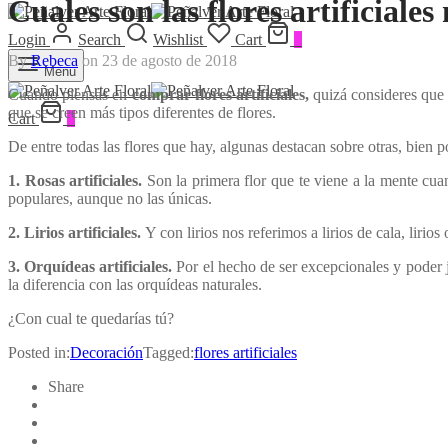
Cuales son las flores artificiale
Login
Search
Wishlist
Cart
0
By
Rebeca
on
23 de agosto de 2018
Menu
Cuando piensas en
comprar flores artificiales,
quizá consideres que
que se creen más tipos diferentes de flores.
Cart
0
De entre todas las flores que hay, algunas destacan sobre otras, bien 
1. Rosas artificiales.
Son la primera flor que te viene a la mente cua
populares, aunque no las únicas.
2. Lirios artificiales.
Y con lirios nos referimos a lirios de cala, lirio
3. Orquídeas artificiales.
Por el hecho de ser excepcionales y poder j
la diferencia con las orquídeas naturales.
¿Con cual te quedarías tú?
Posted in:
Decoración
Tagged:
flores artificiales
Share