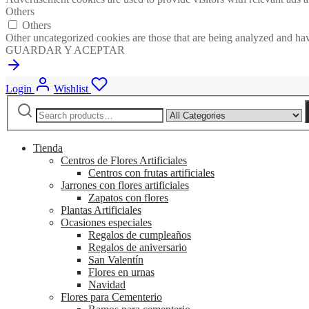
Others
Others
Other uncategorized cookies are those that are being analyzed and have
GUARDAR Y ACEPTAR
Login
Wishlist
Search
Narrow
for:
by
category:
Tienda
Centros de Flores Artificiales
Centros con frutas artificiales
Jarrones con flores artificiales
Zapatos con flores
Plantas Artificiales
Ocasiones especiales
Regalos de cumpleaños
Regalos de aniversario
San Valentín
Flores en urnas
Navidad
Flores para Cementerio