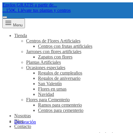
Envíos GRATIS a partir de...
...150€. Llévate tus plantas y centros
Menu
Tienda
Centros de Flores Artificiales
Centros con frutas artificiales
Jarrones con flores artificiales
Zapatos con flores
Plantas Artificiales
Ocasiones especiales
Regalos de cumpleaños
Regalos de aniversario
San Valentín
Flores en urnas
Navidad
Flores para Cementerio
Ramos para cementerio
Centros para cementerio
Nosotras
Blog
Decoración
Contacto