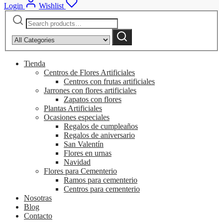
Login
Wishlist
Search
Narrow
for:
by
Search
category:
Tienda
Centros de Flores Artificiales
Centros con frutas artificiales
Jarrones con flores artificiales
Zapatos con flores
Plantas Artificiales
Ocasiones especiales
Regalos de cumpleaños
Regalos de aniversario
San Valentín
Flores en urnas
Navidad
Flores para Cementerio
Ramos para cementerio
Centros para cementerio
Nosotras
Blog
Contacto