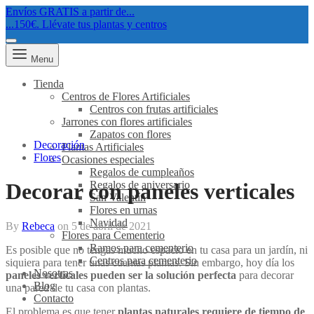
Envíos GRATIS a partir de...
...150€. Llévate tus plantas y centros
Menu
Tienda
Centros de Flores Artificiales
Centros con frutas artificiales
Jarrones con flores artificiales
Zapatos con flores
Decoración
Plantas Artificiales
Flores
Ocasiones especiales
Regalos de cumpleaños
Regalos de aniversario
Decorar con paneles verticales
San Valentín
Flores en urnas
Navidad
By
Rebeca
on
5 de abril de 2021
Flores para Cementerio
Ramos para cementerio
Es posible que no tengas mucho espacio en tu casa para un jardín, ni
Centros para cementerio
siquiera para tener unas cuantas plantas. Sin embargo, hoy día los
Nosotras
paneles verticales pueden ser la solución perfecta
para decorar
Blog
una pared de tu casa con plantas.
Contacto
El problema es que tener
plantas naturales requiere de tiempo de