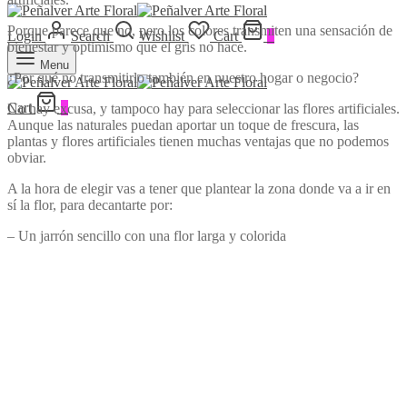
Porque parece que no, pero los colores transmiten una sensación de
Login
Search
Wishlist
Cart
0
bienestar y optimismo que el gris no hace.
Menu
¿Por qué no transmitirlo también en nuestro hogar o negocio?
Cart
0
No hay excusa, y tampoco hay para seleccionar las flores artificiales.
Aunque las naturales puedan aportar un toque de frescura, las
plantas y flores artificiales tienen muchas ventajas que no podemos
obviar.
A la hora de elegir vas a tener que plantear la zona donde va a ir en
sí la flor, para decantarte por:
– Un jarrón sencillo con una flor larga y colorida