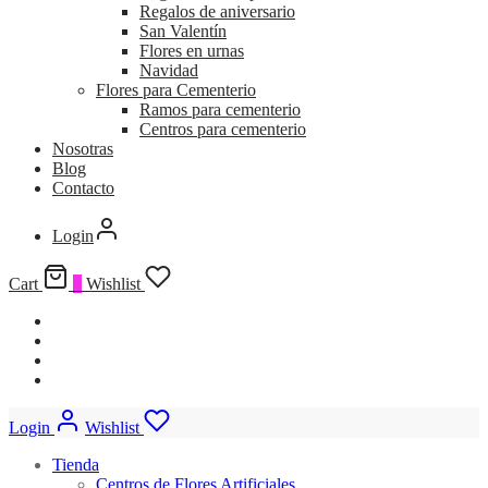
Regalos de aniversario
San Valentín
Flores en urnas
Navidad
Flores para Cementerio
Ramos para cementerio
Centros para cementerio
Nosotras
Blog
Contacto
Login
Cart
0
Wishlist
Login
Wishlist
Tienda
Centros de Flores Artificiales