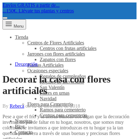
Envíos GRATIS a partir de...
...150€. Llévate tus plantas y centros
Menu
Tienda
Centros de Flores Artificiales
Centros con frutas artificiales
Jarrones con flores artificiales
Zapatos con flores
Decoración
Plantas Artificiales
Ocasiones especiales
Regalos de cumpleaños
Decorar la casa con flores
Regalos de aniversario
San Valentín
artificiales
Flores en urnas
Navidad
Flores para Cementerio
By
Rebeca
on
12 de diciembre de 2018
Ramos para cementerio
Centros para cementerio
Pese a que el frío y la aceras blancas nos digan que la decoración
Nosotras
invernal no puede faltar en tu hogar, nosotros, que somos muy
Blog
coloristas, te invitamos a que introduzcas en tu hogar ya la tan
Contacto
querida primavera a través de unas buenas y preciosas flores
artificiales.