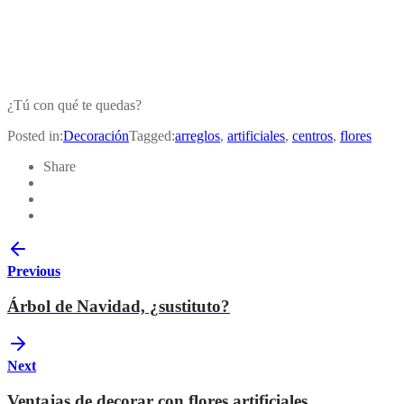
¿Tú con qué te quedas?
Posted in:
Decoración
Tagged:
arreglos
,
artificiales
,
centros
,
flores
Share
Previous
Árbol de Navidad, ¿sustituto?
Next
Ventajas de decorar con flores artificiales