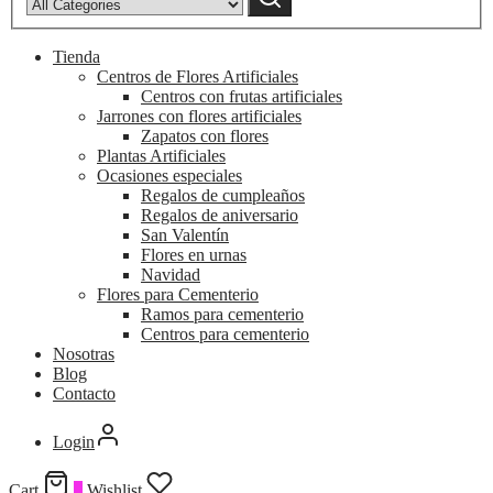
Tienda
Centros de Flores Artificiales
Centros con frutas artificiales
Jarrones con flores artificiales
Zapatos con flores
Plantas Artificiales
Ocasiones especiales
Regalos de cumpleaños
Regalos de aniversario
San Valentín
Flores en urnas
Navidad
Flores para Cementerio
Ramos para cementerio
Centros para cementerio
Nosotras
Blog
Contacto
Login
Cart
0
Wishlist