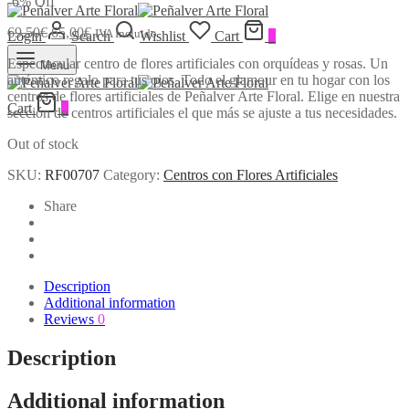
-
6
%
Off
69,50
€
65,00
€
IVA Incluido
Login
Search
Wishlist
Cart
0
Espectacular centro de flores artificiales con orquídeas y rosas. Un
Menu
auténtico regalo para tus ojos. Todo el glamour en tu hogar con los
centros de flores artificiales de Peñalver Arte Floral. Elige en nuestra
Cart
0
sección de centros artificiales el que más se ajuste a tus necesidades.
Out of stock
SKU:
RF00707
Category:
Centros con Flores Artificiales
Share
Description
Additional information
Reviews
0
Description
Additional information