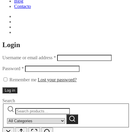
Blog
Contacto
Login
Username or email address
*
Password
*
Remember me
Lost your password?
Log in
Search
Search
Narrow
for:
by
Search
category: