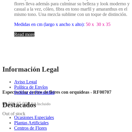
flores lleva además para culminar su belleza y look moderno y
casual a la vez, cóleo, fibra en tono marfil y amaranthus en el
mismo tono. Una mezcla sublime con un toque de distinción.
Medidas en cm (largo x ancho x alto):
50 x 30 x 35
Read more
Información Legal
Aviso Legal
Política de Envíos
Espectacular centro de flores con orquídeas - RF00707
Política de Privacidad
69,50
€
65,00
€
Destacados
IVA Incluido
Out of stock
Ocasiones Especiales
Plantas Artificiales
Centros de Flores