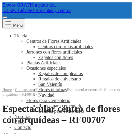
Envíos GRATIS a partir de...
...150€. Llévate tus plantas y centros
Menu
Tienda
Centros de Flores Artificiales
Centros con frutas artificiales
Jarrones con flores artificiales
Zapatos con flores
Plantas Artificiales
Ocasiones especiales
Regalos de cumpleaños
Regalos de aniversario
San Valentín
Flores en urnas
Home
/
Centros con Flores Artificiales
/
Espectacular centro de flores con
orquídeas – RF00707
Navidad
Flores para Cementerio
Ramos para cementerio
Espectacular centro de flores
Centros para cementerio
Nosotras
con orquídeas – RF00707
Blog
Contacto