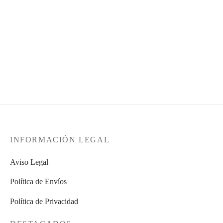
-
%
Centro de flores en base
Bolso de madera con
rectangular de madera
hortensias. Regalos
verde – RF00545
originales – RF00713
40,95
€
39,95
€
28,50
€
IVA Incluido
IVA Incluido
INFORMACIÓN LEGAL
Aviso Legal
Política de Envíos
Política de Privacidad