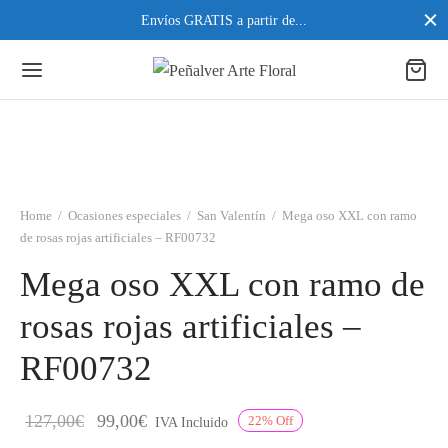
Envíos GRATIS a partir de...
Home
/
Ocasiones especiales
/
San Valentín
/
Mega oso XXL con ramo
de rosas rojas artificiales – RF00732
Mega oso XXL con ramo de
rosas rojas artificiales –
RF00732
127,00
€
99,00
€
22
%
Off
IVA Incluido