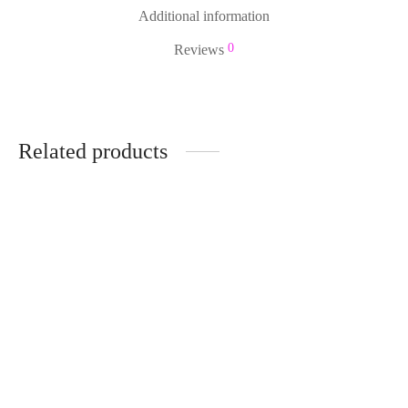
Additional information
0
Reviews
Related products
-
%
Cesta de rosas rojas con
peluche cebra – RF00617
Caja de madera tallada.
33,50
€
29,90
€
Ideas para regalar –
IVA Incluido
RF00849
24,95
€
IVA Incluido