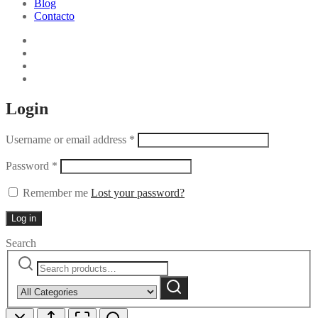
Blog
Contacto
Login
Username or email address
*
Password
*
Remember me
Lost your password?
Log in
Search
Search
Narrow
for:
by
Search
category: