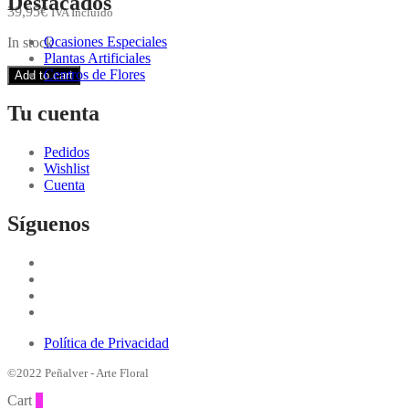
Destacados
39,95
€
IVA Incluido
Ocasiones Especiales
In stock
Plantas Artificiales
Centros de Flores
Add to cart
Tu cuenta
Pedidos
Wishlist
Cuenta
Síguenos
Política de Privacidad
©2022 Peñalver - Arte Floral
Cart
0