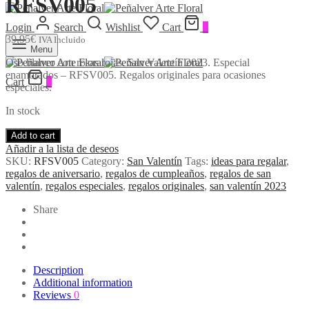
RFSV005
Login
Search
Wishlist
Cart
0
39,95
€
IVA Incluido
Menu
Oso blanco con rosas rojas. San Valentín 2023. Especial
enamorados – RFSV005. Regalos originales para ocasiones
Cart
0
especiales.
In stock
Add to cart
Añadir a la lista de deseos
SKU:
RFSV005
Category:
San Valentín
Tags:
ideas para regalar
,
regalos de aniversario
,
regalos de cumpleaños
,
regalos de san
valentín
,
regalos especiales
,
regalos originales
,
san valentín 2023
Share
Description
Additional information
Reviews
0