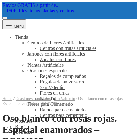
Envíos GRATIS a partir de...
...150€. Llévate tus plantas y centros
Menu
Tienda
Centros de Flores Artificiales
Centros con frutas artificiales
Jarrones con flores artificiales
Zapatos con flores
Plantas Artificiales
Ocasiones especiales
Regalos de cumpleaños
Regalos de aniversario
San Valentín
Flores en urnas
Navidad
Home
/
Ocasiones especiales
/
San Valentín
/
Oso blanco con rosas rojas.
Especial enamorados – RFSV005
Flores para Cementerio
Ramos para cementerio
Centros para cementerio
Oso blanco con rosas rojas.
Nosotras
Blog
Especial enamorados –
Contacto