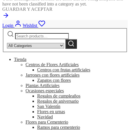
have not been classified into a category as yet.
GUARDAR Y ACEPTAR
Login
Wishlist
Search
Narrow
for:
by
Search
category:
Tienda
Centros de Flores Artificiales
Centros con frutas artificiales
Jarrones con flores artificiales
Zapatos con flores
Plantas Artificiales
Ocasiones especiales
Regalos de cumpleaños
Regalos de aniversario
San Valentín
Flores en urnas
Navidad
Flores para Cementerio
Ramos para cementerio