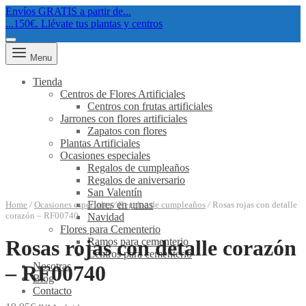
Envíos GRATIS a partir de...
...150€. Llévate tus plantas y centros
Menu
Tienda
Centros de Flores Artificiales
Centros con frutas artificiales
Jarrones con flores artificiales
Zapatos con flores
Plantas Artificiales
Ocasiones especiales
Regalos de cumpleaños
Regalos de aniversario
San Valentín
Flores en urnas
Home
/
Ocasiones especiales
/
Regalos de cumpleaños
/
Rosas rojas con detalle
corazón – RF00740
Navidad
Flores para Cementerio
Ramos para cementerio
Rosas rojas con detalle corazón
Centros para cementerio
Nosotras
– RF00740
Blog
Contacto