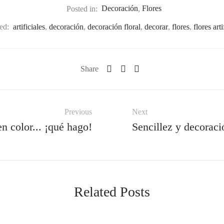
Posted in:
Decoración
,
Flores
ed:
artificiales
,
decoración
,
decoración floral
,
decorar
,
flores
,
flores arti
Share
Previous
Next
en color... ¡qué hago!
Sencillez y decoració
Related Posts