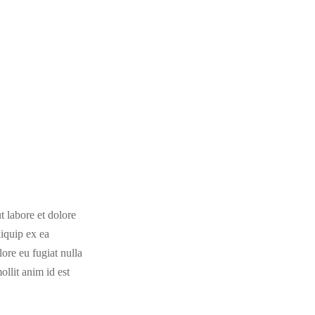
t labore et dolore
liquip ex ea
ore eu fugiat nulla
ollit anim id est