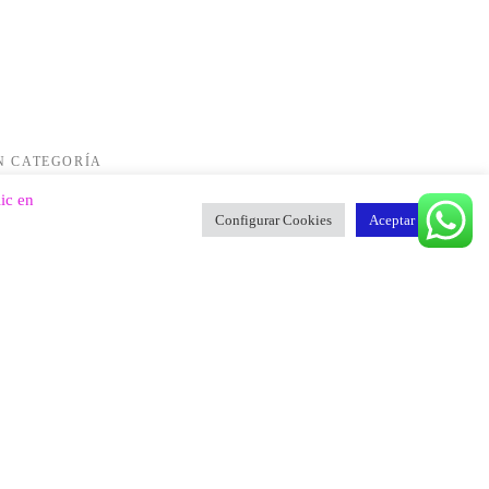
N CATEGORÍA
llness Quotes
ic en
Configurar Cookies
Aceptar Todo
de septiembre de 2017
em ipsum dolor sit amet, consectetur adipiscing elit,
d do eiusmod tempor incididunt ut labore …