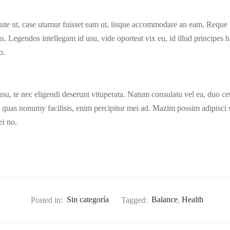
tute ut, case utamur fuisset eam ut, iisque accommodare an eam. Reque b
 Legendos intellegam id usu, vide oporteat vix eu, id illud principes
o.
su, te nec eligendi deserunt vituperata. Natum consulatu vel ea, duo ce
at quas nonumy facilisis, enim percipitur mei ad. Mazim possim adipisci
i no.
Posted in:
Sin categoría
Tagged:
Balance
,
Health