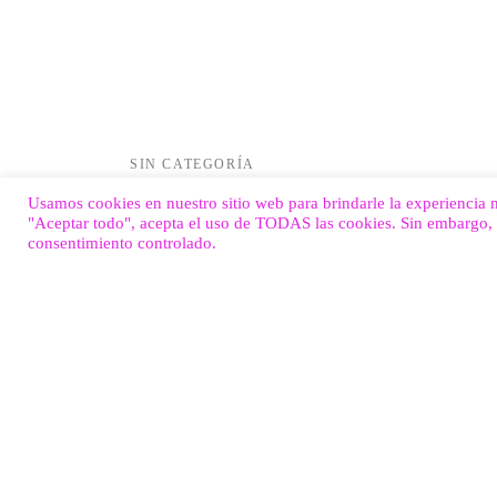
SIN CATEGORÍA
Because it matters…
Usamos cookies en nuestro sitio web para brindarle la experiencia m
"Aceptar todo", acepta el uso de TODAS las cookies. Sin embargo, 
22 de septiembre de 2017
consentimiento controlado.
Lorem ipsum dolor sit amet, consectetur adipiscing el
sed do eiusmod tempor incididunt ut labore …