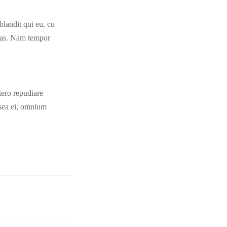
landit qui eu, cu
 has. Nam tempor
tero repudiare
 sea ei, omnium