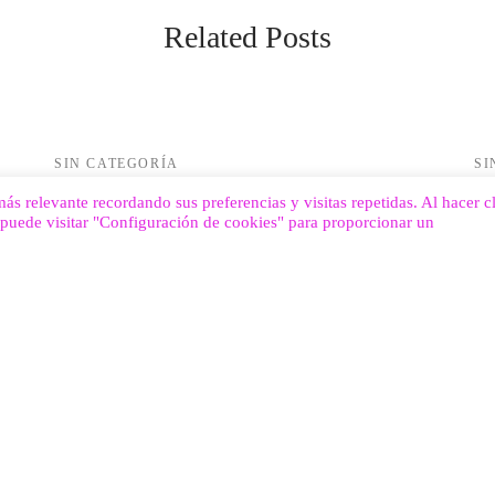
Related Posts
SIN CATEGORÍA
SI
Flores artificiales para cementerio.
We
ás relevante recordando sus preferencias y visitas repetidas. Al hacer cl
Campaña floral Todos los Santos
puede visitar "Configuración de cookies" para proporcionar un
22 
22 de octubre de 2020
it,
Lor
Se acerca una época en la que es habitual que muchos
se
echemos de menos a los seres queridos que ya no…