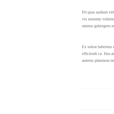
Pri quas audiam vir
vix nonumy volumus.
utamur gubergren n
Ex soleat habemus u
efficiendi cu. Has 
aeterno platonem me