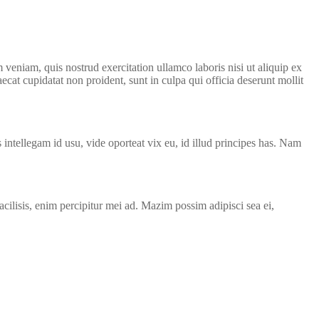
veniam, quis nostrud exercitation ullamco laboris nisi ut aliquip ex
ecat cupidatat non proident, sunt in culpa qui officia deserunt mollit
ntellegam id usu, vide oporteat vix eu, id illud principes has. Nam
cilisis, enim percipitur mei ad. Mazim possim adipisci sea ei,