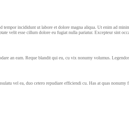
d tempor incididunt ut labore et dolore magna aliqua. Ut enim ad minim 
te velit esse cillum dolore eu fugiat nulla pariatur. Excepteur sint occa
modare an eam. Reque blandit qui eu, cu vix nonumy volumus. Legendos i
ulatu vel ea, duo cetero repudiare efficiendi cu. Has at quas nonumy fa