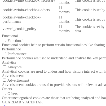
cookielawinfo-checkbox-necessary
This cookie is set b
months
11
cookielawinfo-checkbox-others
This cookie is set b
months
cookielawinfo-checkbox-
11
This cookie is set b
performance
months
11
The cookie is set by
viewed_cookie_policy
months
data.
Functional
Functional
Functional cookies help to perform certain functionalities like sharing 
Performance
Performance
Performance cookies are used to understand and analyze the key perfor
Analytics
Analytics
Analytical cookies are used to understand how visitors interact with th
Advertisement
Advertisement
Advertisement cookies are used to provide visitors with relevant ads 
Others
Others
Other uncategorized cookies are those that are being analyzed and have
GUARDAR Y ACEPTAR