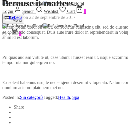
Because it matters…
Login
Search
Wishlist
Cart
0
By
Rebeca
on
22 de septiembre de 2017
Menu
Lorem ipsum dolor sit amet, consectetur adipiscing elit, sed do eiusmo
ea commodo consequat. Duis aute irure dolor in reprehenderit in volupta
Cart
0
anim id est laborum.
Pri quas audiam virtute ut, case utamur fuisset eam ut, iisque accom
tempor utamur gubergren no.
Ex soleat habemus usu, te nec eligendi deserunt vituperata. Natum cons
omnium aeterno platonem mei no.
Posted in:
Sin categoría
Tagged:
Health
,
Spa
Share