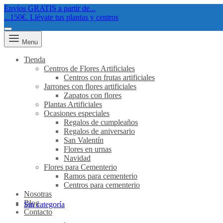
Envíos GRATIS a partir de...
...150€. Llévate tus plantas y centros
Menu
Tienda
Centros de Flores Artificiales
Centros con frutas artificiales
Jarrones con flores artificiales
Zapatos con flores
Plantas Artificiales
Ocasiones especiales
Regalos de cumpleaños
Regalos de aniversario
San Valentín
Flores en urnas
Navidad
Flores para Cementerio
Ramos para cementerio
Centros para cementerio
Nosotras
Blog
Sin categoría
Contacto